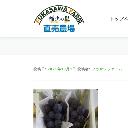
コ
ン
テ
トップ
ン
ツ
へ
ス
キ
ッ
プ
投稿日:
2021年10月1日
投稿者:
フカサワファーム