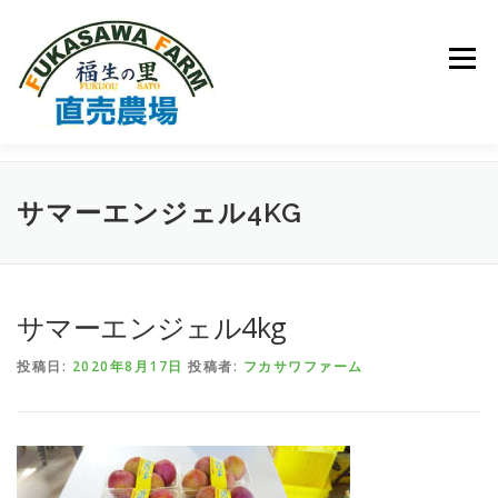
コ
ン
テ
メニュー
ン
ツ
へ
ス
キ
トップページ
フカサワファームについて
ッ
サマーエンジェル4KG
プ
取扱品種について
ご注文方法
園主の日記
サマーエンジェル4kg
お問い合わせ
投稿日:
2020年8月17日
投稿者:
フカサワファーム