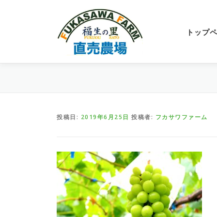
コ
ン
テ
トップ
ン
ツ
へ
ス
キ
ッ
プ
投稿日:
2019年6月25日
投稿者:
フカサワファーム