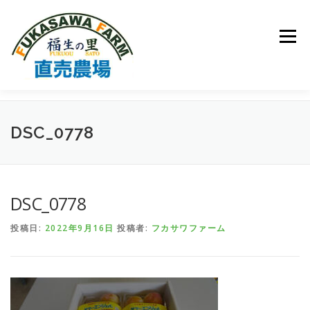
コ
ン
テ
メニュー
ン
ツ
へ
ス
キ
トップページ
フカサワファームについて
ッ
DSC_0778
プ
取扱品種について
ご注文方法
園主の日記
DSC_0778
お問い合わせ
投稿日:
2022年9月16日
投稿者:
フカサワファーム