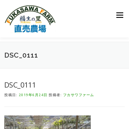
コ
ン
テ
メニュー
ン
ツ
へ
ス
キ
トップページ
フカサワファームについて
ッ
DSC_0111
プ
取扱品種について
ご注文方法
園主の日記
DSC_0111
お問い合わせ
投稿日:
2019年6月24日
投稿者:
フカサワファーム