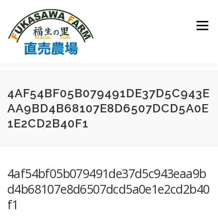
コ
ン
テ
メニュー
ン
ツ
へ
ス
キ
トップページ
フカサワファームについて
ッ
4AF54BF05B079491DE37D5C943E
プ
AA9BD4B68107E8D6507DCD5A0E
取扱品種について
ご注文方法
園主の日記
1E2CD2B40F1
お問い合わせ
4af54bf05b079491de37d5c943eaa9b
d4b68107e8d6507dcd5a0e1e2cd2b40
f1